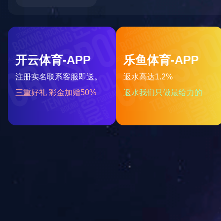
零售价
0.0
元
市场价
0.0
元
浏览量:
1000
产品编号
数量
-
+
库存:
0
在线留言

1
分享
资质文件
服务保障
产品描述
参数