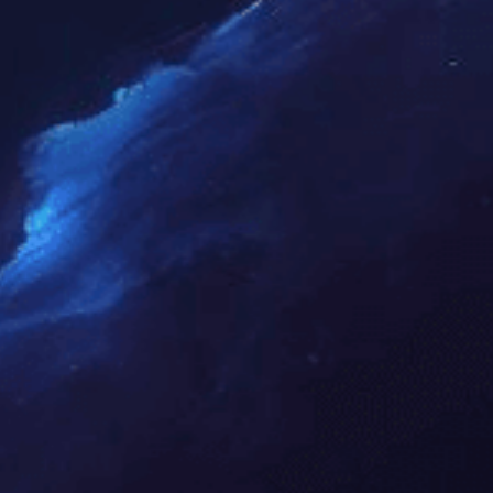
、宝钢、张浦、酒钢联众的一级代理商。公司资金雄厚，库存量
设备，可为客户制作各种规格的型材及不锈钢配件、非标准件及
食品机械、石油、发电、建筑、锅炉等行业。