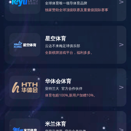
304不锈钢板卷板
不锈钢封头
不锈钢圆钢
不锈钢标准件
不锈钢波纹管
不锈钢带钢
不锈钢管件 法兰 阀门
不锈钢焊条 焊丝
不锈钢 零割
不锈钢盘管
不锈钢 天沟
不锈钢线材
压花板 淄博不锈钢
管件 法兰 阀门
管件 法兰 阀门
Details
管件 法兰 阀门
管件 法兰 阀门
Details