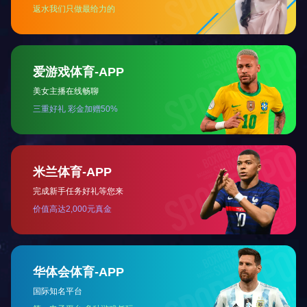
无缝管
平板
焊管
角钢 槽钢 扁钢
卫生级管
开云手机官方版在线入口-开云（中国）
开云手机官方版在线入口-开云（中国）
电话：
0533-6815388
/
0533-8971111
/
0533-6828009
传真：
0533-6819998