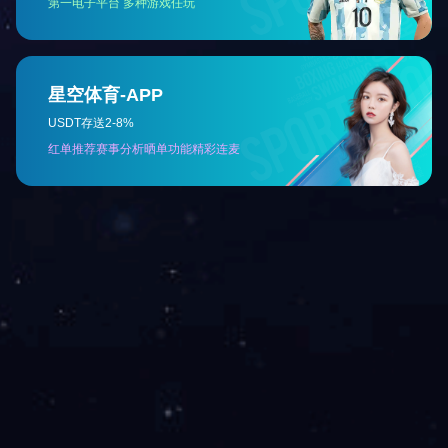
手机：
13031797026
/
15698063188
/
15853338882
邮箱：
zbguanjin@163.com
地址：山东淄博市周村周隆路2999号西座（周村不锈钢市场）
淄博不锈钢，专业的304不锈钢板厂、304不锈钢管厂、不锈钢管厂家
主营产品：304焊管、不锈钢焊管、304不锈钢板、304不锈钢管...
扫码立即咨询
Copyright © 2020 开云手机官方版在线入口-开云（中国） All Rights
Reserved
官方网站建设：
本站热搜：淄博不锈钢、304焊管、不锈钢焊管、304不锈钢板、304不
锈钢板厂、304不锈钢管、304不锈钢管厂、开云手机官方版在线入口-