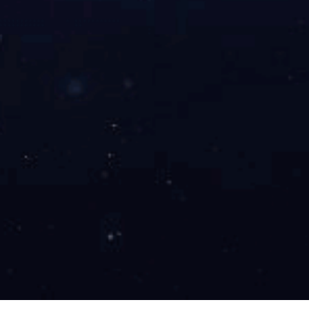
扫码立即咨询
t © 2020 开云手机官方版在线入口-开云（中国） All Rights Reserved
官
不锈钢板、304不锈钢板厂、304不锈钢管、304不锈钢管厂、开云手机官