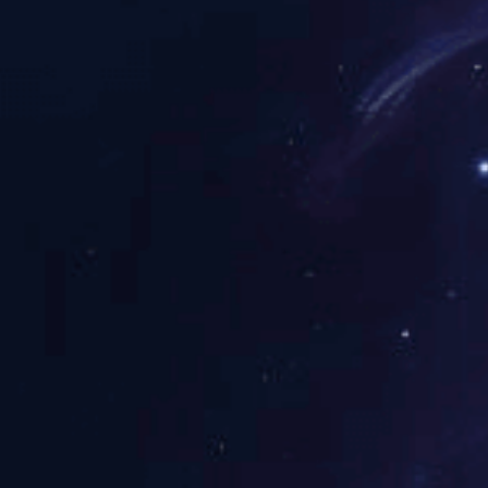
在我们的日子中，我们经常依据管道的带磁来判定淄博开
是效仿并没有带磁管不锈钢的外观，非常简单误以为淄博开云
无法通过是否存在带磁管来判定淄博开云手机官方版在线入口-
管路淄博开云手机官方版在线入口-开云（中国） 按室内
如430420管、410管等;马氏体淄博开云手机官方版在线入
我们经常说淄博开云手机官方版在线入口-开云（中国）
马氏体不锈钢为非磁性或弱带磁，而金相组织不锈钢和奥氏体
这就导致淄博开云手机官方版在线入口-开云（中国） 带磁比
关键词：
开云手机官方版在线入口-开云（中国）
淄博不锈钢
扫二维码用手机看
上一个
:
开云手机官方版在线入口-开云（中国） 金属拉丝技术
下一个
:
怎么制作淄博开云手机官方版在线入口-开云（中国）
上一个
:
开云手机官方版在线入口-开云（中国） 金属拉丝技术
下一个
:
怎么制作淄博开云手机官方版在线入口-开云（中国）