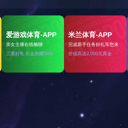
际需要清理应力淬火，以清理材料的剩下地应力，改进材料的构造
（中国） 生产商的专业人员给您回应。
，不能满足表面光滑度和尺寸精密度及其构件强度规定。叉指变型
垂直于晶体的拉申方位，抗压强度提升，冷拉不锈钢管轴向垂直在
拔钢管的功效。
磁
?