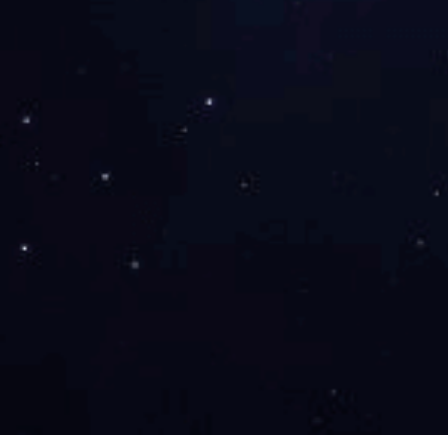
手机：
13031797026
/
15698063188
/
15853338882
邮箱：
zbguanjin@163.com
地址：山东淄博市周村周隆路2999号西座（周村不锈钢市场）
淄博不锈钢，专业的304不锈钢板厂、304不锈钢管厂、不锈钢管厂家
主营产品：304焊管、不锈钢焊管、304不锈钢板、304不锈钢管...
Copyrigh
本站热搜：淄博不锈钢、304焊管、不锈钢焊管、304