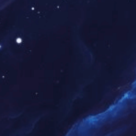
云手机官方版在线入口-开云（中国） 的品质，但实际上，这类
手机官方版在线入口-开云（中国） 的钢，即便是我们常用
30
开云（中国） 的品质。
温度构造一般可分两种：一种是马氏体管路不锈钢，如
30432
口-开云（中国） 为非磁性或弱带磁，管形奥氏体或珠光体为带磁，3
 是非磁性管形不锈钢，这就意味着它带磁指数值小于某一值，换
不锈钢是带磁管，因为在冶炼环节中成分偏析或管热处理工艺不
较低，并且冷处理过的304不锈钢管显微镜分配还会转变成奥氏
有哪些主要用途?
有哪些主要用途?